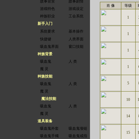
故事背景
故事剧情
肖 像
等级
游戏特色
游戏设定
种族职业
工会系统
1
新手入门
系统要求
基本操作
1
快捷键
人类界面
吸血鬼界面
窗口技能
1
种族背景
吸血鬼
人 类
1
魔 灵
种族技能
5
吸血鬼
人 类
魔 灵
魔法技能
10
吸血鬼
人 类
魔 灵
14
道具装备
吸血鬼外套
吸血鬼项链
15
吸血鬼手镯
吸血鬼戒指