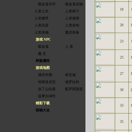
吸血鬼耳环
吸血鬼圣物
18
人类上衣
人类裤子
人类腰带
人类盾牌
20
人类武器
人类首饰
人类圣物
魔灵装备
游戏 NPC
23
吸血鬼
人 类
魔 灵
25
种族属性
游戏地图
27
城市外围
林宝城
埃斯洛尼安
德罗比特
洛丁山拉森
配罗那国度
30
提摩尔湖市
精彩下载
33
怪物大全
35