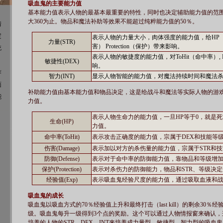
吸血鬼的主要能力值
基本能力值表示人物的最基本最重要的特性，同时也决定辅助能力值的范
大360为止。物品和魔法补助等效果不能超过纯粹能力值的50％。
情
定
表示人物的力量大小，肉体强度的能力值，给HP（生
力量(STR)
害） Protection（保护）带来影响。
统
表示人物的敏捷度的能力值，对ToHit（命中率）, D
敏捷性(DEX)
响。
作
智力(INT)
显示人物智能的能力值，对魔法持续时间和魔法
面
补助能力值由基本能力值和物品决定，这是给战斗和魔法等实际人物的游
能
力值。
表示人物生命力的能力值，一旦HP等于0，就是死
生命(HP)
力值。
命中率(ToHit)
表示攻击正确度的能力值，宗属于DEX和技能等
伤害(Damage)
表示加以对方的杀伤量的能力值，宗属于STR和
防御(Defense)
表示对于命中率的防御能力值，靠物品和等级增
保护(Protection)
表示对杀伤力的防御能力，物品和STR、等级决
经验值(Exp)
表示吸血鬼经验尺度的能力值，通过吸取血液和
吸血鬼的成长
吸血鬼以吸血方式的70％经验值上升和最终打击（last kill）的剩余30
级。吸血鬼每升一级得到3个点的奖励。这个可以通过人物情报窗来确认，
培养的人物的STR、DEX、INT来培养成力量型、敏捷型、智力型的吸血