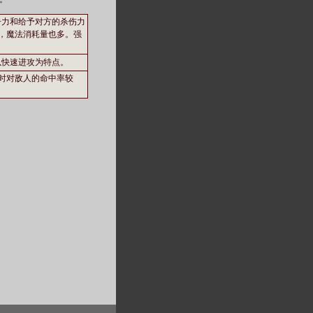
击力和给予对方的杀伤力
多，魔法消耗量也多。强
以快速进攻为特点。
用时对敌人的命中率较
。