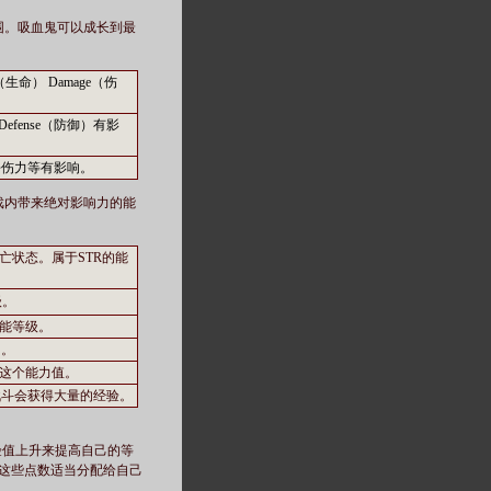
围。吸血鬼可以成长到最
命） Damage（伤
efense（防御）有影
杀伤力等有影响。
戏内带来绝对影响力的能
亡状态。属于STR的能
级。
技能等级。
加。
定这个能力值。
战斗会获得大量的经验。
％经验值上升来提高自己的等
这些点数适当分配给自己
鬼。