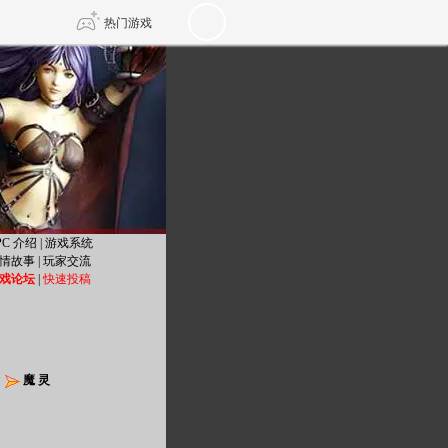
热门游戏
DNF
传奇4
剑网3旗舰版
新天龙八部
自由
诛仙世界
仙剑世界
PC 介绍
|
游戏系统
情故事
|
玩家交流
戏论坛
|
快速投稿
魔 灵