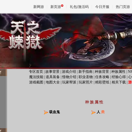
新网游
新页游
礼包/激活码
今日开服
热门页游
魔兽
天堂
王权与
专区首页
|
故事背景
|
游戏介绍
|
新手指南
|
种族背景
|
种族属性
|
N
魔法技能
|
道具装备
|
怪物介绍
|
职业圣物
|
任务攻略
|
经验心得
|
心
游戏截图
|
地图大全
|
玩家帮派
|
玩家照片
|
精彩壁纸
|
相关下载
|
游
种 族 属 性
吸血鬼
人
类