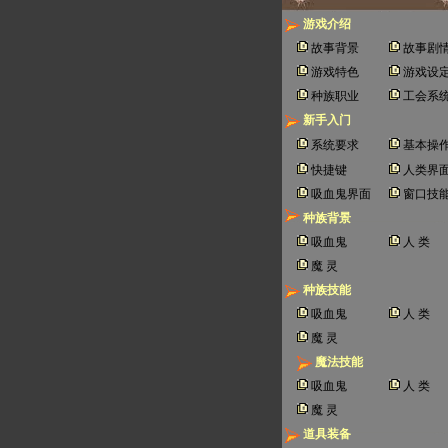
游戏介绍
故事背景
故事剧
游戏特色
游戏设
种族职业
工会系
新手入门
系统要求
基本操
快捷键
人类界
吸血鬼界面
窗口技
种族背景
吸血鬼
人 类
魔 灵
种族技能
吸血鬼
人 类
魔 灵
魔法技能
吸血鬼
人 类
魔 灵
道具装备