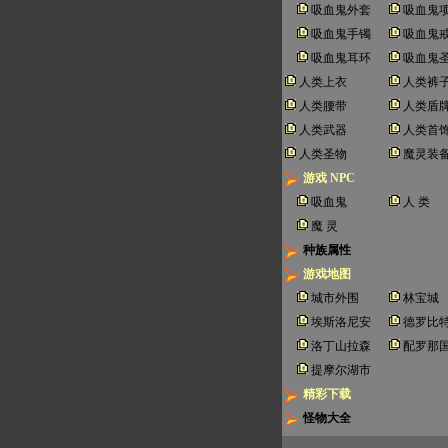
吸血鬼外套
吸血鬼
吸血鬼手镯
吸血鬼
吸血鬼耳环
吸血鬼
人类上衣
人类裤
人类腰带
人类盾
人类武器
人类首
人类圣物
魔灵装
游戏 NPC
吸血鬼
人 类
魔 灵
种族属性
游戏地图
城市外围
林宝城
埃斯洛尼安
德罗比
洛丁山拉森
配罗那
提摩尔湖市
精彩下载
怪物大全