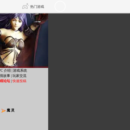
热门游戏
DNF
传奇4
剑网3旗舰版
新天龙八部
自由
诛仙世界
仙剑世界
PC 介绍
|
游戏系统
情故事
|
玩家交流
戏论坛
|
快速投稿
魔 灵