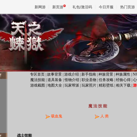
新网游
新页游
礼包/激活码
今日开服
热门页游
魔兽
天堂
王权与
专区首页
|
故事背景
|
游戏介绍
|
新手指南
|
种族背景
|
种族属性
|
N
魔法技能
|
道具装备
|
怪物介绍
|
职业圣物
|
任务攻略
|
经验心得
|
心
游戏截图
|
地图大全
|
玩家帮派
|
玩家照片
|
精彩壁纸
|
相关下载
|
游
魔 法 技 能
吸血鬼
人 类
战士技能