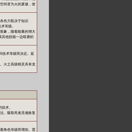
空间变为火的废墟，使
杀伤力取决于知识
技术等级。
形象，随着能量的增大
展其他技能一边暗袭的
）和技术等级而决定。延
展而成。火之高级精灵具有龙
的技术。
法。吸取死者灵魂恢复
着角色等级而增加。需