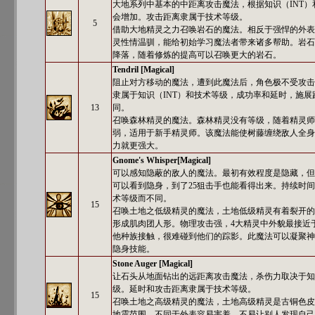
大地系列中基本的中距离攻击魔法，根据知识（INT
会增加。攻击距离隶属于技术等级。
5
借助大地精灵之力召唤岩石的魔法。相反于强悍的外表
灵性情温驯，能给初始学习魔法者带来诸多帮助。岩石
降落，随着修炼的提高可以召唤更大的岩石。
Tendril [Magical]
阻止对方移动的魔法，遭到此魔法后，角色极不受攻击
隶属于知识（INT）和技术等级，成功率和延时，施
13
同。
召唤森林精灵的魔法。森林精灵没有等级，随着精灵师
弱，适用于新手精灵师。该魔法能使树藤缠绕敌人全身
力就更强大。
Gnome's Whisper[Magical]
可以感知隐蔽的敌人的魔法。最初有效程度是隐藏，但
可以看到隐身，到了25狙击手也能看得出来。持续时间
术等级而不同。
15
召唤土地之低级精灵的魔法，土地低级精灵有着裂开的
形成肌肉团人形。物理攻击强，4大精灵中外貌最接近
他种族接触，很难碰到他们的踪影。此魔法可以凝聚神
隐身技能。
Stone Auger [Magical]
让石头从地面钻出的远距离攻击魔法，杀伤力取决于知
级。延时和攻击距离隶属于技术等级。
15
召唤土地之高级精灵的魔法，土地高级精灵是古铜色皮
地震范围。不同于外表容易害羞，不易让别人发现自己