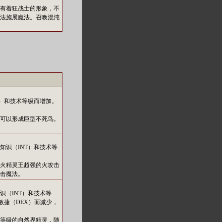
有着狂战士的形象，不
法施展魔法。召唤混沌
T）和技术等级而增加。
可以形成巨型不死鸟。
知识（INT）和技术等
火精灵王超强的火攻击
击魔法。
识（INT）和技术等
敏捷（DEX）而减少，
等级的自然界精灵，随