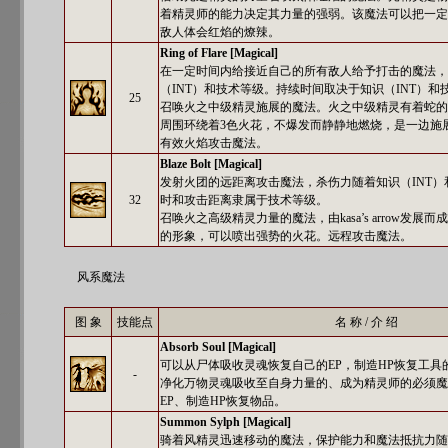
着精灵师的能力决定其力量的强弱。该魔法可以把一定
敌人体会红焰的燎辣。
Ring of Flare [Magical]
在一定时间内给接近自己的所有敌人给予打击的魔法，
（INT）和技术等级。持续时间取决于知识（INT）和
25
召唤火之中级精灵施展的魔法。火之中级精灵有着蛇的
周围环绕着3色火花，不爆发而静静地燃烧，是一边施
有效火焰攻击魔法。
Blaze Bolt [Magical]
发射火团的远距离攻击魔法，杀伤力随着知识（INT
32
时和攻击距离隶属于技术等级。
召唤火之高级精灵力量的魔法，由kasa’s arrow发
的形象，可以喷出强势的火花。远程攻击魔法。
风系魔法
图 象
技能点
名 称 / 介 绍
Absorb Soul [Magical]
可以从尸体吸收灵魂恢复自己的EP，制造HP恢复工具
-
净化万物灵魂吸收至自身力量的、成为精灵师的必须魔
EP、制造HP恢复物品。
Summon Sylph [Magical]
骑着风精灵迅速移动的魔法，保护能力和魔法抵抗力随