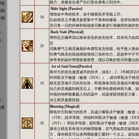
能力，使被攻击者产生幻觉全身卷入到光中。
项链
Hide Sight [Passive]
戒指
增加命中率的技术，命中随着技术等级上升。
18
圣物
比起精灵之术魔灵族更集中于身体的修炼，追求自身的
子
灵日复一日的祈祷和祝福使召唤者进行准确而快速的攻
Back Stab [Physical]
牌
用特定正确率加以致命攻击的攻击技术，其杀伤力由武
饰
定.
20
备
召唤勇气之精灵施展的奇袭型攻击技能，给予敌人致命
到勇气精灵的祝福便能增强三倍的功力，是战争中不可
体带来的副作用增多被禁用，现以召唤的形式和魔法的
Ice of Soul Stone[Passive]
将对方的攻击速度减半的技术，须在1，2，3号精灵石
时间取决于敏捷（敏捷（DEX）），成功率取决于精
18
精灵是灵魂不灭的存在体，即使身体消失灵魂也不断循
自己的灵魂载到精灵石上，不断净化着精神和力量。如
外面的纯粹能量载入到武器中，武器便获得精灵力量，
特
冰之精灵施展技能。
Blunting [Magical]
国度
降低对方防御力的技术，其减少量取决于敏捷（敏捷（
（STR）,技术等级。持续时间取决于敏捷（敏捷（DE
30
（INT））和技术等级，延时取决于敏捷（敏捷（DEX
瀑布之精灵具有强大的物理能量，其气势如高空旋落的
方，瀑布精灵可以使周围能量汇聚到一个点上。该技能