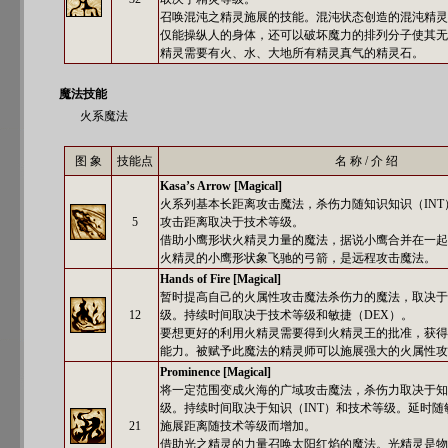
召唤混沌之精灵施展的技能。混沌状态创造的混沌精灵
仅能操纵人的身体，还可以破坏魔力的排列分子使其无
精灵需要有火、水、大地所有精灵真气的精灵石。
魔法技能
火系魔法
图 象
技能点
名 称 / 介 绍
Kasa’s Arrow [Magical]
火系列基本长距离攻击魔法，杀伤力随知识知识（IN
5
攻击距离取决于技术等级。
借助小鹰形状火精灵力量的魔法，据说小鹰合并在一起
火精灵的小鹰形状象飞驰的弓箭，是远程攻击魔法。
Hands of Fire [Magical]
暂时提高自己的火属性攻击魔法杀伤力的魔法，取决于
12
级。持续时间取决于技术等级和敏捷（DEX）。
要想更好的利用火精灵需要得到火精灵王的批准，获得
能力。被赋予此魔法的精灵师可以施展强大的火属性攻
Prominence [Magical]
将一定范围变成火海的广域攻击魔法，杀伤力取决于知
级。持续时间取决于知识（INT）和技术等级。延时随
21
施展距离随技术等级而增加。
借助光之精灵的力量召唤太阳红焰的魔法。光精灵是物