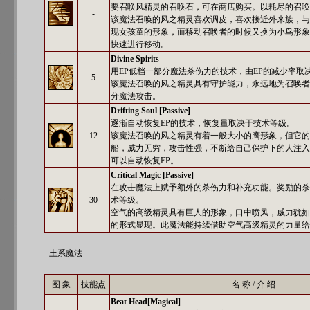
要召唤风精灵的召唤石，可在商店购买。以耗尽的召唤
-
该魔法召唤的风之精灵喜欢调皮，喜欢接近外来族，与
现女孩童的形象，而移动召唤者的时候又换为小鸟形象
快速进行移动。
Divine Spirits
用EP低档一部分魔法杀伤力的技术，由EP的减少率取
5
该魔法召唤的风之精灵具有守护能力，永远地为召唤者
分魔法攻击。
Drifting Soul [Passive]
逐渐自动恢复EP的技术，恢复量取决于技术等级。
12
该魔法召唤的风之精灵有着一般大小的鹰形象，但它的
船，威力无穷，攻击性强，不断给自己保护下的人注入
可以自动恢复EP。
Critical Magic [Passive]
在攻击魔法上赋予额外的杀伤力和补充功能。奖励的杀
30
术等级。
空气的高级精灵具有巨人的形象，口中喷风，威力犹如
的形式显现。此魔法能持续借助空气高级精灵的力量给
土系魔法
图 象
技能点
名 称 / 介 绍
Beat Head[Magical]