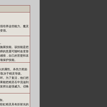
强培养这些能力。魔灵
变强。
。
施展技能。该技能是把
师的意愿可随时改变形
感情，自己的苦楚和哀
项保护技能。
火的属性。杀伤力奖励
率取决于精灵等级。
环。为了复活，他们把
果能把精灵石中流溢到
发挥出超强威力。召唤
加。
彩虹精灵具有折射光的