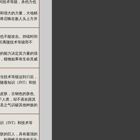
）和技术等级，杀伤力也
和强大的力量，大地精
将召唤在敌人头上方并
也不能攻击。持续时间
展距离随技术等级而不
的能力决定其力量的强
，植物如果有生命其威
当技术等级达到15后，
随着知识（INT）和技
皮肤，古铜色的肤色、
于人类，却不喜欢跟其
圣之气识破其他种族的
识（INT）和技术等
肤的巨人，具有最强的
。利用锥子形状的石头