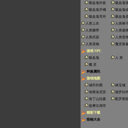
吸血鬼外套
吸血鬼
吸血鬼手镯
吸血鬼
吸血鬼耳环
吸血鬼
人类上衣
人类裤
人类腰带
人类盾
人类武器
人类首
人类圣物
魔灵装
游戏 NPC
吸血鬼
人 类
魔 灵
种族属性
游戏地图
城市外围
林宝城
埃斯洛尼安
德罗比
洛丁山拉森
配罗那
提摩尔湖市
精彩下载
怪物大全