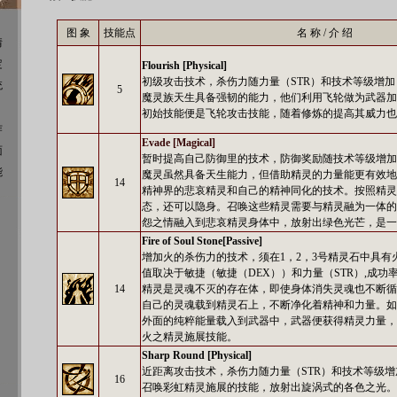
图 象
技能点
名 称 / 介 绍
情
定
Flourish [Physical]
初级攻击技术，杀伤力随力量（STR）和技术等级增加
统
5
魔灵族天生具备强韧的能力，他们利用飞轮做为武器加
初始技能便是飞轮攻击技能，随着修炼的提高其威力也
作
Evade [Magical]
面
暂时提高自己防御里的技术，防御奖励随技术等级增加
能
魔灵虽然具备天生能力，但借助精灵的力量能更有效地
14
精神界的悲哀精灵和自己的精神同化的技术。按照精灵
态，还可以隐身。召唤这些精灵需要与精灵融为一体的
怨之情融入到悲哀精灵身体中，放射出绿色光芒，是一
Fire of Soul Stone[Passive]
增加火的杀伤力的技术，须在1，2，3号精灵石中具有
值取决于敏捷（敏捷（DEX））和力量（STR）,成功
14
精灵是灵魂不灭的存在体，即使身体消失灵魂也不断循
自己的灵魂载到精灵石上，不断净化着精神和力量。如
外面的纯粹能量载入到武器中，武器便获得精灵力量，
火之精灵施展技能。
Sharp Round [Physical]
近距离攻击技术，杀伤力随力量（STR）和技术等级增
16
召唤彩虹精灵施展的技能，放射出旋涡式的各色之光。