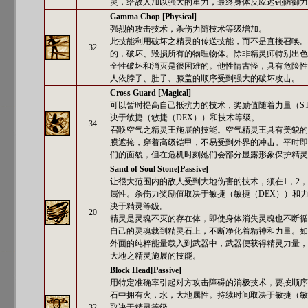
灵，给敌人加以强大的重力，最终身体反应迟钝防御力
Gamma Chop [Physical]
强烈的攻击技术，杀伤力随技术等级增加。
此技能利用破坏之精灵的传送技能，而不是直接召唤。
32
的，破坏、毁损所有的物理物体。除非精灵师特别出色
全性破坏和消灭是很困难的。他性情古怪，具有危险性
人依脖子、肚子、膝盖的顺序受到强大的破坏攻击。
Cross Guard [Magical]
可以暂时提高自己抵抗力的技术，奖励值随着力量（S
决于敏捷（敏捷（DEX））和技术等级。
34
召唤空气之精灵王施展的技能。空气精灵王具有美貌的
膜遮掩，穿着高级铠甲，不易受到外界的冲击。平时即
们的面貌，但在危机时刻她们会部分显露形象保护精灵
Sand of Soul Stone[Passive]
让很大范围内的敌人受到大地伤害的技术，须在1，2，
属性。杀伤力奖励值取决于敏捷（敏捷（DEX））和力
决于精灵等级。
20
精灵是灵魂不灭的存在体，即使身体消失灵魂也不断循
自己的灵魂载到精灵石上，不断净化着精神和力量。如
外面的纯粹能量载入到武器中，武器便获得精灵力量，
大地之精灵施展的技能。
Block Head[Passive]
用特定准确率引起对方攻击障碍的消极技术，要按顺序依
石中拥有火，水，大地属性。持续时间取决于敏捷（敏
32
取决于精灵等级。