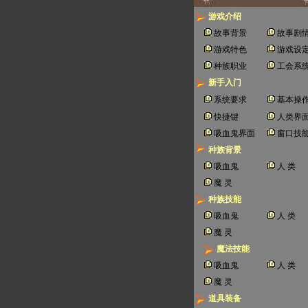
游戏介绍
故事背景
故事剧
游戏特色
游戏设
种族职业
工会系
新手入门
系统要求
基本操
快捷键
人类界
吸血鬼界面
窗口技
种族背景
吸血鬼
人 类
魔 灵
种族技能
吸血鬼
人 类
魔 灵
魔法技能
吸血鬼
人 类
魔 灵
道具装备