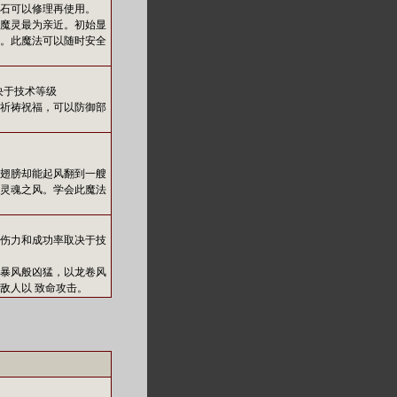
石可以修理再使用。
魔灵最为亲近。初始显
。此魔法可以随时安全
决于技术等级
祈祷祝福，可以防御部
翅膀却能起风翻到一艘
灵魂之风。学会此魔法
伤力和成功率取决于技
暴风般凶猛，以龙卷风
敌人以 致命攻击。