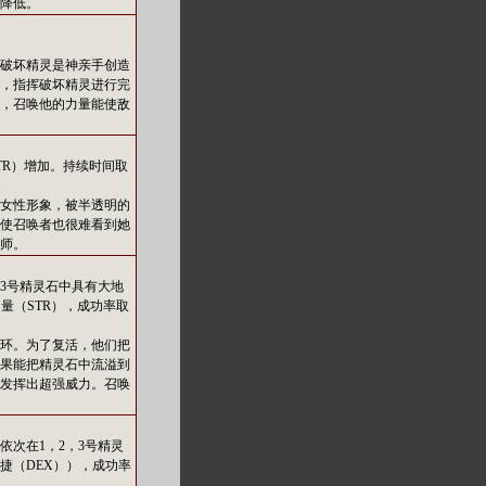
降低。
破坏精灵是神亲手创造
，指挥破坏精灵进行完
，召唤他的力量能使敌
TR）增加。持续时间取
女性形象，被半透明的
使召唤者也很难看到她
师。
3号精灵石中具有大地
量（STR），成功率取
环。为了复活，他们把
果能把精灵石中流溢到
发挥出超强威力。召唤
次在1，2，3号精灵
捷（DEX）），成功率