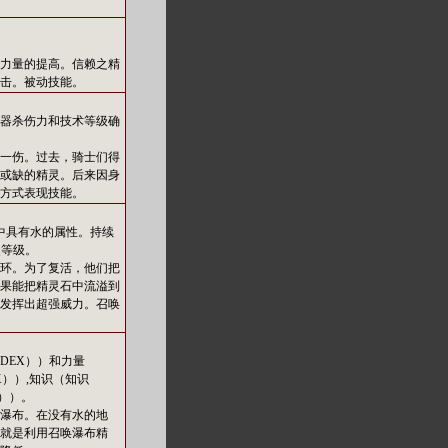
力量的提高。信赖之精
击。被动技能。
器杀伤力和技术等级确
一伤。过去，骑士们得
或缺的精灵。后来因身
方式表现技能。
中具有水的属性。持续
灵等级。
环。为了复活，他们把
果能把精灵石中流溢到
发挥出超强威力。召唤
DEX））和力量
X））,知识（知识
））。
瀑布。在没有水的地
就是利用召唤瀑布精