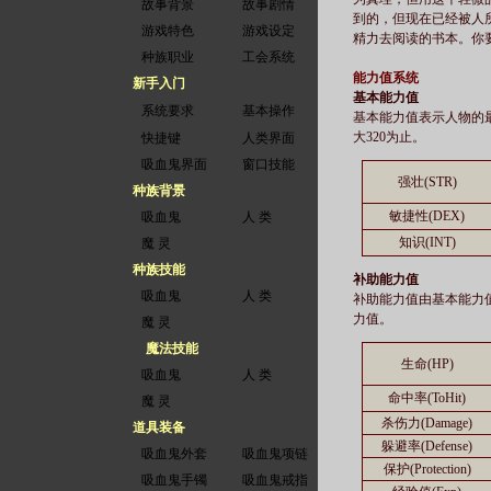
故事背景
故事剧情
到的，但现在已经被人
游戏特色
游戏设定
精力去阅读的书本。你
种族职业
工会系统
能力值系统
新手入门
基本能力值
系统要求
基本操作
基本能力值表示人物的
大320为止。
快捷键
人类界面
吸血鬼界面
窗口技能
强壮(STR)
种族背景
敏捷性(DEX)
吸血鬼
人 类
知识(INT)
魔 灵
种族技能
补助能力值
吸血鬼
人 类
补助能力值由基本能力
力值。
魔 灵
魔法技能
生命(HP)
吸血鬼
人 类
命中率(ToHit)
魔 灵
杀伤力(Damage)
道具装备
躲避率(Defense)
吸血鬼外套
吸血鬼项链
保护(Protection)
吸血鬼手镯
吸血鬼戒指