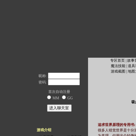
专区首页
|
故事
魔法技能
|
道具
游戏截图
|
地图
昵称:
密码:
首次自动注册
MM
GG
吸
追求世界原理的专用书:
游戏介绍
很多人错觉世界是十分
为真理，但用这个轻微