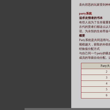
圣向邪恶的玩家受到种
party系统
追求友情者的书本
有些人说为了生存最重
古代的贤者们都这么认
谊。为永恒的生命而奋
概要
Party系统是共同适用
规模越大，获取的补助奖
经验值分配方式
与自己同一个party的
成员的等级自动分配。
Party
2
3
4
5
6