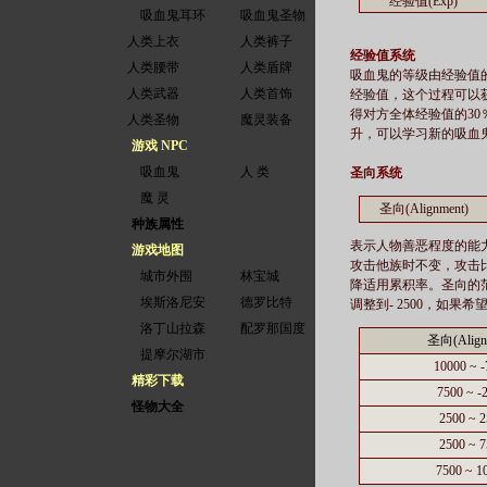
经验值(Exp)
吸血鬼耳环
吸血鬼圣物
人类上衣
人类裤子
经验值系统
人类腰带
人类盾牌
吸血鬼的等级由经验值的累
人类武器
人类首饰
经验值，这个过程可以获得
得对方全体经验值的30
人类圣物
魔灵装备
升，可以学习新的吸血
游戏 NPC
吸血鬼
人 类
圣向系统
魔 灵
圣向(Alignment)
种族属性
表示人物善恶程度的能
游戏地图
攻击他族时不变，攻击
城市外围
林宝城
降适用累积率。圣向的范围是
埃斯洛尼安
德罗比特
调整到- 2500，如
洛丁山拉森
配罗那国度
圣向(Align
提摩尔湖市
10000 ~ 
精彩下载
7500 ~ -
怪物大全
2500 ~ 
2500 ~ 
7500 ~ 1